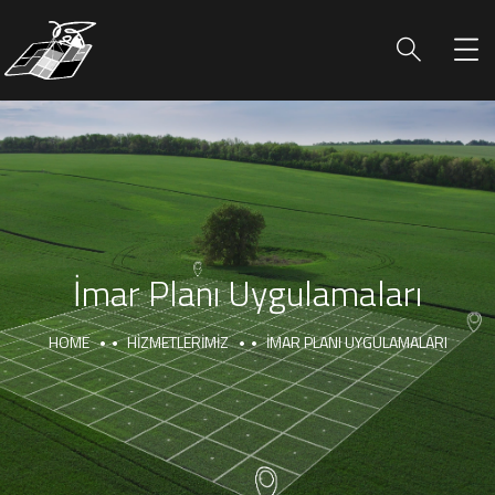
İmar Planı Uygulamaları
HOME
HIZMETLERIMIZ
İMAR PLANI UYGULAMALARI