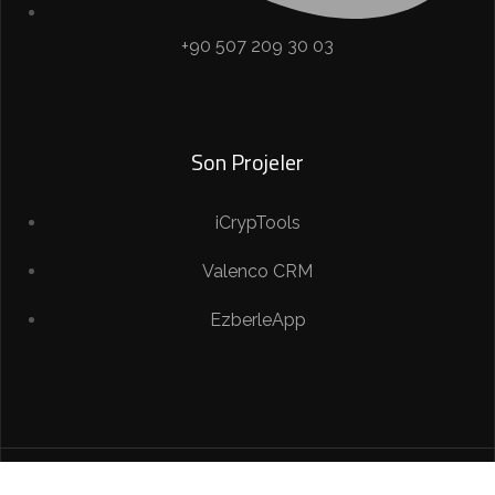
+90 507 209 30 03
Son Projeler
iCrypTools
Valenco CRM
EzberleApp
Copyright © 2023 Arıcan Harita Mühendislik. Her hakkı